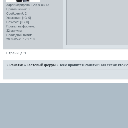
Зарегистрирован
: 2009-03-13
Приглашений:
0
Сообщений:
2
Уважение:
[+0/-0]
Позитив:
[+0/-0]
Провел на форуме:
32 минуты
Последний визит:
2009-05-25 17:27:32
Страница:
1
»
Ранетки
»
Тестовый форум
»
Тебе нравится Ранетки?Так скажи кто б